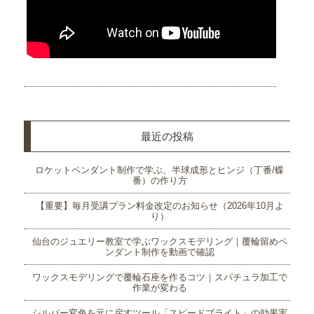
最近の投稿
ロケットペンダント制作で学ぶ、半球成形とヒンジ（丁番/蝶
番）の作り方
【重要】毎月受講プラン料金改定のお知らせ（2026年10月よ
り）
仙台のジュエリー教室で学ぶワックスモデリング｜覆輪留めペ
ンダント制作を動画で確認
ワックスモデリングで覆輪石座を作るコツ｜スパチュラ加工で
作業が変わる
シルバー変色を元に戻すツール「スピードブライト」の効果実