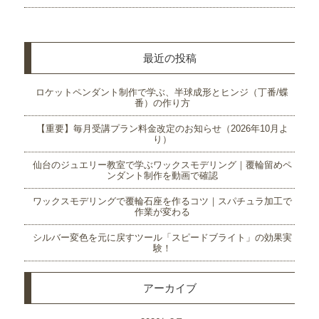
最近の投稿
ロケットペンダント制作で学ぶ、半球成形とヒンジ（丁番/蝶
番）の作り方
【重要】毎月受講プラン料金改定のお知らせ（2026年10月よ
り）
仙台のジュエリー教室で学ぶワックスモデリング｜覆輪留めペ
ンダント制作を動画で確認
ワックスモデリングで覆輪石座を作るコツ｜スパチュラ加工で
作業が変わる
シルバー変色を元に戻すツール「スピードブライト」の効果実
験！
アーカイブ