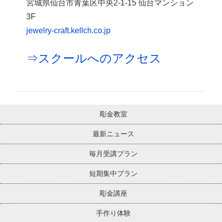
宮城県仙台市青葉区中央2-1-15 仙台マンション
3F
jewelry-craft.kellch.co.jp
⇒スクールへのアクセス
彫金教室
最新ニュース
毎月受講プラン
短期集中プラン
彫金講座
手作り体験